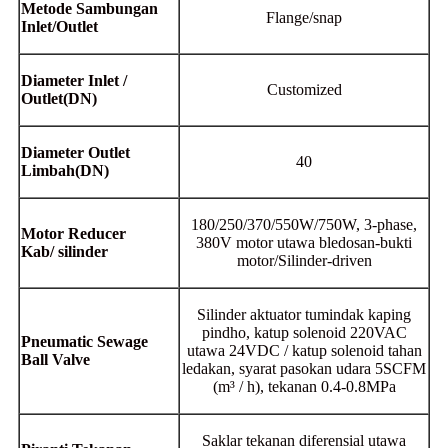
Metode Sambungan
Flange/snap
Inlet/Outlet
Diameter Inlet /
Customized
Outlet
(
DN)
Diameter Outlet
40
Limbah
(
DN)
180/250/370/550W/750W, 3-phase,
Motor Reducer
380V motor utawa bledosan-bukti
Kab
/
silinder
motor/Silinder-driven
Silinder aktuator tumindak kaping
pindho, katup solenoid 220VAC
Pneumatic Sewage
utawa 24VDC / katup solenoid tahan
Ball Valve
ledakan, syarat pasokan udara 5SCFM
(m³ / h), tekanan 0.4-0.8MPa
Saklar tekanan diferensial utawa