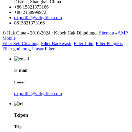
District, Shanghai, China
+86 15821373166
+86 2158999972
export02@vithyfilter.com
8615821373166
© Hak Cipta - 2010-2024 : Kabeh Hak Dilindungi.
Sitemap
-
AMP
Mobile
Filter Self Cleaning
,
Filter Backwash
,
Filter Lilin
,
Filter Pengikis
,
Filter godhong
,
Unsur Filter
,
E-mail
E-mail
export02@vithyfilter.com
Telpon
Telp