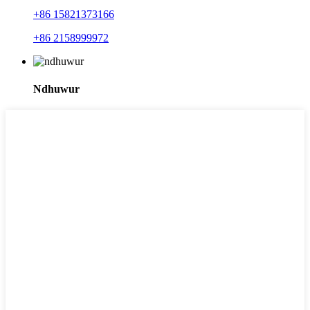
+86 15821373166
+86 2158999972
Ndhuwur