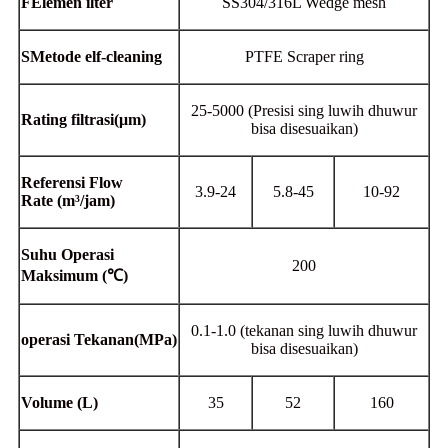
F
Elemen ilter
SS304/316L Wedge mesh
S
Metode elf-cleaning
PTFE Scraper ring
25-5000 (Presisi sing luwih dhuwur
Rating filtrasi
(
μm)
bisa disesuaikan)
Referensi Flow
3.9-24
5.8-45
10-92
Rate
(m³/jam)
Suhu Operasi
200
Maksimum
(℃
)
0.1-1.0 (tekanan sing luwih dhuwur
operasi
Tekanan
(MPa)
bisa disesuaikan)
Volume
(L)
35
52
160