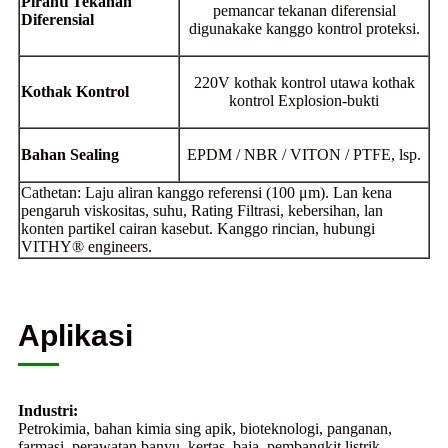
Piranti Tekanan
pemancar tekanan diferensial
Diferensial
digunakake kanggo kontrol proteksi.
220V kothak kontrol utawa kothak
Kothak Kontrol
kontrol Explosion-bukti
Bahan Sealing
EPDM / NBR / VITON / PTFE, lsp.
Cathetan: Laju aliran kanggo referensi (100 μm). Lan kena
pengaruh viskositas, suhu, Rating Filtrasi, kebersihan, lan
konten partikel cairan kasebut. Kanggo rincian, hubungi
VITHY® engineers.
Aplikasi
Industri:
Petrokimia, bahan kimia sing apik, bioteknologi, panganan,
farmasi, perawatan banyu, kertas, baja, pembangkit listrik,