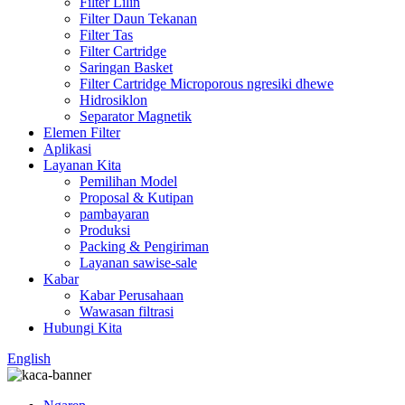
Filter Lilin
Filter Daun Tekanan
Filter Tas
Filter Cartridge
Saringan Basket
Filter Cartridge Microporous ngresiki dhewe
Hidrosiklon
Separator Magnetik
Elemen Filter
Aplikasi
Layanan Kita
Pemilihan Model
Proposal & Kutipan
pambayaran
Produksi
Packing & Pengiriman
Layanan sawise-sale
Kabar
Kabar Perusahaan
Wawasan filtrasi
Hubungi Kita
English