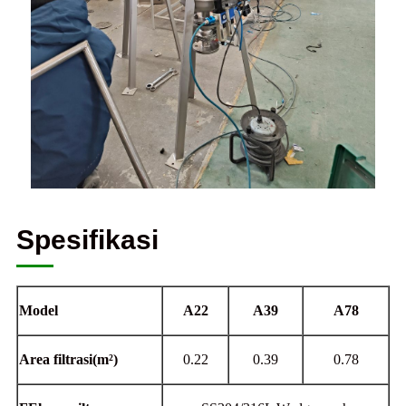
Spesifikasi
Model
A22
A39
A78
Area filtrasi
(
m²
)
0.22
0.39
0.78