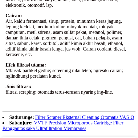
elektronik, otomotif, lsp.
Cairan:
Air, kaldu fermentasi, sirup, protein, minuman keras jagung,
tepung kedelai, medium kultur, minyak mentah, minyak
campuran, metil stirena, asam sulfat pekat, metanol, polimer,
damar, tinta cetak, pigmen, pengisi, cat, bahan pelapis, asam
sitrat, sabun, karet, sorbitol, aditif kimia akhir basah, ethanol,
aditif kimia akhir basah lenga, jus woh, Cairan coolant, diesel,
kerosene, etc.
Efek filtrasi utama:
Mbusak partikel gedhe; screening nilai tetep; ngresiki cairan;
nglindhungi peralatan kunci.
Jinis filtrasi:
filtrasi scraping; otomatis terus-terusan nyaring ing-line.
Sadurunge:
Filter Scraper Eksternal Cleaning Otomatis VAS-O
Sabanjure:
VVTF Precision Microporous Cartridge Filter
Panggantos saka Ultrafiltration Membranes