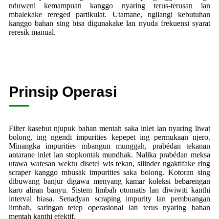
nduweni kemampuan kanggo nyaring terus-terusan lan
mbalekake rereged partikulat. Utamane, ngilangi kebutuhan
kanggo bahan sing bisa digunakake lan nyuda frekuensi syarat
reresik manual.
Prinsip Operasi
Filter kasebut njupuk bahan mentah saka inlet lan nyaring liwat
bolong, ing ngendi impurities kepepet ing permukaan njero.
Minangka impurities mbangun munggah, prabédan tekanan
antarane inlet lan stopkontak mundhak. Nalika prabédan meksa
utawa watesan wektu disetel wis tekan, silinder ngaktifake ring
scraper kanggo mbusak impurities saka bolong. Kotoran sing
dibuwang banjur digawa menyang kamar koleksi bebarengan
karo aliran banyu. Sistem limbah otomatis lan diwiwiti kanthi
interval biasa. Senadyan scraping impurity lan pembuangan
limbah, saringan tetep operasional lan terus nyaring bahan
mentah kanthi efektif.