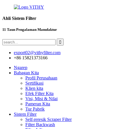
Ahli Sistem Filter
11 Taun Pengalaman Manufaktur
export02@vithyfilter.com
+86 15821373166
Ngarep
Babagan Kita
Profil Perusahaan
Sertifikasi
Klien kita
Efek Filter Kita
Visi, Misi & Nilai
Pameran Kita
Tur Pabrik
Sistem Filter
Self-reresik Scraper Filter
Filter Backwash