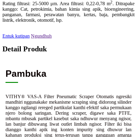
2
Rating filtrasi: 25-5000 μm. Area filtrasi: 0,22-0,78 m
. Ditrapake
kanggo: Cat, petrokimia, bahan kimia sing apik, bioengineering,
panganan, farmasi, perawatan banyu, kertas, baja, pembangkit
listrik, elektronik, otomotif, lsp.
Entuk kutipan
Ngundhuh
Detail Produk
Pambuka
VITHY® VAS-A Filter Pneumatic Scraper Otomatis ngresiki
mandhiri nggunakake mekanisme scraping sing didorong silinder
kanggo ngilangi rereged partikulat kanthi efektif saka permukaan
njero bolong saringan. Dering scraper, digawe saka PTFE,
mbantu mbusak partikel kasebut saka ndhuwur menyang ngisor,
lan banjur dibuwang liwat outlet limbah ngisor. Filter iki bisa
dianggo kanthi apik ing konten impurity sing dhuwur lan
kahanan produksi sing terus-terusan tanpa gangguan amarga