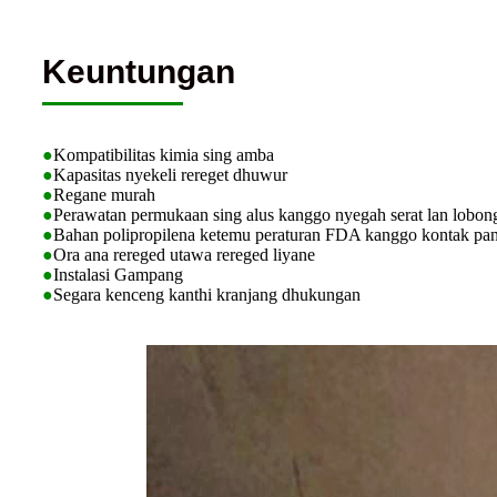
Keuntungan
●
Kompatibilitas kimia sing amba
●
Kapasitas nyekeli rereget dhuwur
●
Regane murah
●
Perawatan permukaan sing alus kanggo nyegah serat lan lobon
●
Bahan polipropilena ketemu peraturan FDA kanggo kontak pa
●
Ora ana rereged utawa rereged liyane
●
Instalasi Gampang
●
Segara kenceng kanthi kranjang dhukungan