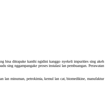
sing bisa ditrapake kanthi ngidini kanggo nyekeli impurities sing akeh
 terpadu sing nggampangake proses instalasi lan pembuangan. Perawatan
nan lan minuman, petrokimia, kemul lan cat, biomedikine, manufaktur