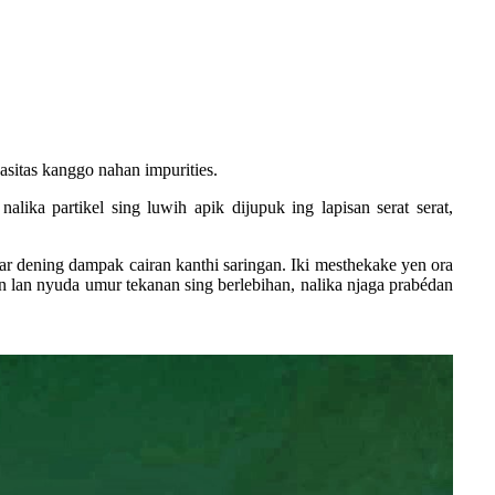
asitas kanggo nahan impurities.
nalika partikel sing luwih apik dijupuk ing lapisan serat serat,
ebar dening dampak cairan kanthi saringan. Iki mesthekake yen ora
han lan nyuda umur tekanan sing berlebihan, nalika njaga prabédan