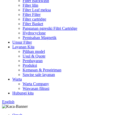
Filter Backwash
Filter lilin
Filter Leaf meksa
Filter Filter
Filter cartridge
Filter Basket
Panganan ngresiki Filtri Cartridge
Hydrocyclone
Pemisahan Magnetik
Unsur Filter
Layanan Kita
Pilihan model
Usul & Quote
Pembayaran
Produksi
Kemasan & Pengiriman
Sawise sale layanan
Warta
Warta Company
Wawasan filtrasi
Hubungi kita
English