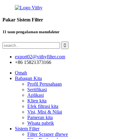
Pakar Sistem Filter
11 taun pengalaman manufaktur
export02@vithyfilter.com
+86 15821373166
Omah
Babagan Kita
Profil Perusahaan
Sertifikasi
Aplikasi
Klien kita
Efek filtrasi kita
Visi, Misi & Nilai
Pameran kita
Wisata pabrik
Sistem Filter
Filter Scraper dhewe