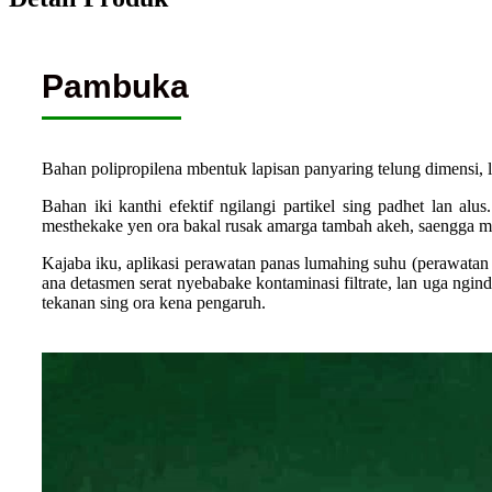
Pambuka
Bahan polipropilena mbentuk lapisan panyaring telung dimensi, l
Bahan iki kanthi efektif ngilangi partikel sing padhet lan alus
mesthekake yen ora bakal rusak amarga tambah akeh, saengga mene
Kajaba iku, aplikasi perawatan panas lumahing suhu (perawatan te
ana detasmen serat nyebabake kontaminasi filtrate, lan uga ngind
tekanan sing ora kena pengaruh.