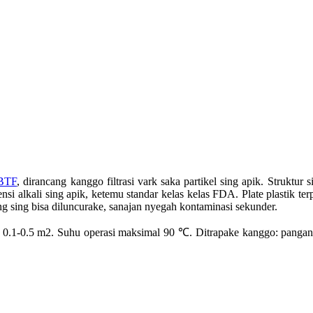
VBTF
, dirancang kanggo filtrasi vark saka partikel sing apik. Struktur 
tensi alkali sing apik, ketemu standar kelas kelas FDA. Plate plastik
 sing bisa diluncurake, sanajan nyegah kontaminasi sekunder.
asi: 0.1-0.5 m2. Suhu operasi maksimal 90 ℃. Ditrapake kanggo: panga