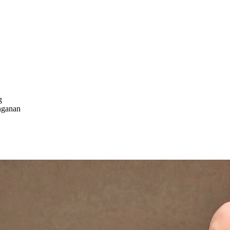
g
nganan