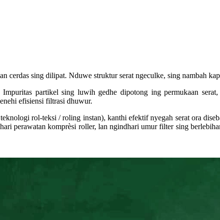
an cerdas sing dilipat. Nduwe struktur serat ngeculke, sing nambah kap
. Impuritas partikel sing luwih gedhe dipotong ing permukaan serat, 
hi efisiensi filtrasi dhuwur.
knologi rol-teksi / roling instan), kanthi efektif nyegah serat ora dis
hari perawatan komprèsi roller, lan ngindhari umur filter sing berlebi