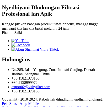
Nyedhiyani Dhukungan Filtrasi
Profesional lan Apik
Kanggo pitakon babagan produk utawa pricelist, mangga tinggal
menyang kita lan kita bakal melu ing 24 jam.
Pitakon Saiki
Hubungi
us
No.285, Jalan Yuegong, Zona Industri Caojing, Daerah
Jinshan, Shanghai, China
+86 15821373166
+86 2158999972
export02@vithyfilter.com
+86 15821373166
Copyright - 2010-2024: Kabeh hak dilindhungi undhang-undhang.
Peta Situs
-
Amp Mobile