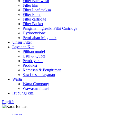
Filter Backwash
Filter lilin
Filter Leaf meksa
Filter Filter
Filter cartridge
Filter Basket
Panganan ngresiki Filtri Cartridge
Hydrocyclone
Pemisahan Magnetik
Unsur Filter
Layanan Kita
Pilihan model
Usul & Quote
Pembayaran
Produksi
Kemasan & Pengiriman
Sawise sale layanan
Warta
Warta Company
Wawasan filtrasi
Hubungi kita
English