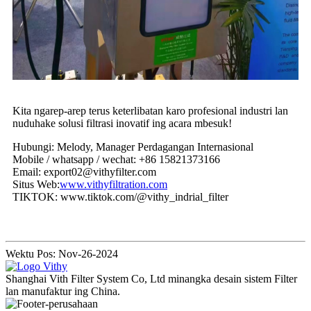
Kita ngarep-arep terus keterlibatan karo profesional industri lan
nuduhake solusi filtrasi inovatif ing acara mbesuk!
Hubungi: Melody, Manager Perdagangan Internasional
Mobile / whatsapp / wechat: +86 15821373166
Email: export02@vithyfilter.com
Situs Web:
www.vithyfiltration.com
TIKTOK: www.tiktok.com/@vithy_indrial_filter
Wektu Pos: Nov-26-2024
Shanghai Vith Filter System Co, Ltd minangka desain sistem Filter
lan manufaktur ing China.