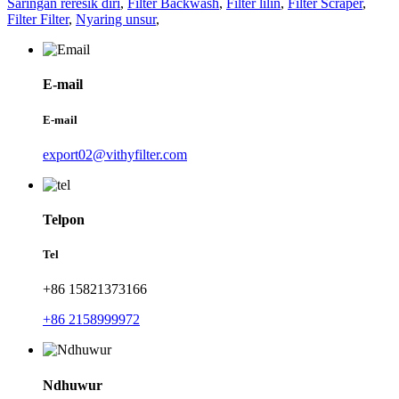
Saringan reresik diri
,
Filter Backwash
,
Filter lilin
,
Filter Scraper
,
Filter Filter
,
Nyaring unsur
,
E-mail
E-mail
export02@vithyfilter.com
Telpon
Tel
+86 15821373166
+86 2158999972
Ndhuwur