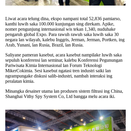
Liwat acara telung dina, ekspo nampani total 52,836 pamiarso,
kanthi luwih saka 100.000 kunjungan sing direkam. Apike,
nomer pengunjung internasional wis tekan 1,340, nuduhake
pengaruh global Expo. Para rawuh rawuh saka luwih saka 30
negara lan wilayah, kalebu Inggris, Jerman, Jerman, Portken, ing
Arab, Yunani, lan Rusia, Brazil, lan Rusia.
Saliyane pameran kasebut, acara kasebut nampilake luwih saka
sepuluh konferensi lan seminar, kalebu Konferensi Pegunungan
Pariwisata Kimia Internasional lan Forum Teknologi
MikerCokimia. Sesi kasebut ngatasi tren industri saiki lan
ngrampungake diskusi salib-industri, nambah interaksi ing
peralatan kimia.
Minangka desainer utama lan produsen sistem filtrasi ing China,
Shanghai Vithy Spy System Co, Ltd bangga melu acara iki.