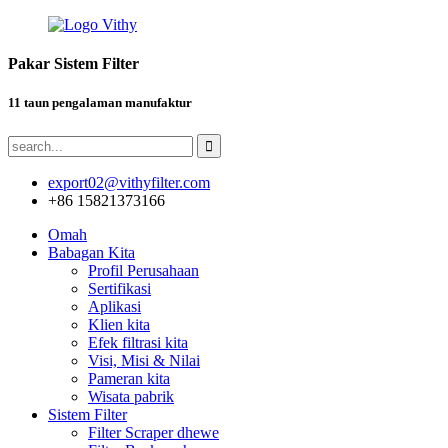
Pakar Sistem Filter
11 taun pengalaman manufaktur
export02@vithyfilter.com
+86 15821373166
Omah
Babagan Kita
Profil Perusahaan
Sertifikasi
Aplikasi
Klien kita
Efek filtrasi kita
Visi, Misi & Nilai
Pameran kita
Wisata pabrik
Sistem Filter
Filter Scraper dhewe