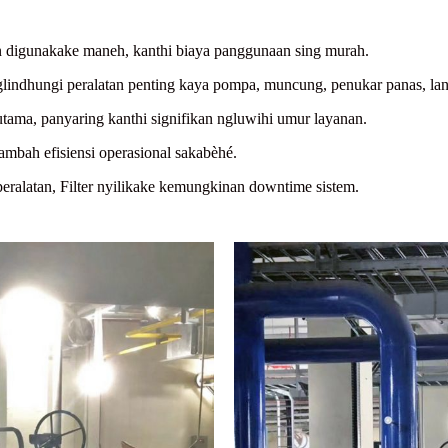
 lan digunakake maneh, kanthi biaya panggunaan sing murah.
glindhungi peralatan penting kaya pompa, muncung, penukar panas, lan
utama, panyaring kanthi signifikan ngluwihi umur layanan.
nambah efisiensi operasional sakabèhé.
eralatan, Filter nyilikake kemungkinan downtime sistem.