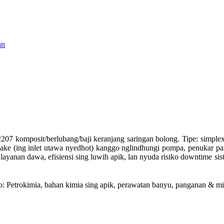
207 komposit/berlubang/baji keranjang saringan bolong. Tipe: simple
nakake (ing inlet utawa nyedhot) kanggo nglindhungi pompa, penukar pan
layanan dawa, efisiensi sing luwih apik, lan nyuda risiko downtime 
o: Petrokimia, bahan kimia sing apik, perawatan banyu, panganan & min