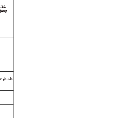
rat,
njang
e ganda