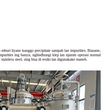
lan mburi liyane kanggo precipitate sampah lan impurities. Biasane,
impurities ing banyu, nglindhungi klep lan njamin operasi normal
tainless steel, sing bisa di resiki lan digunakake maneh.