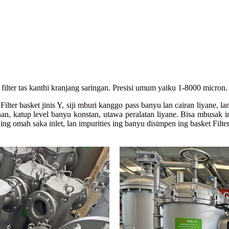
lter tas kanthi kranjang saringan. Presisi umum yaiku 1-8000 micron.
o Filter basket jinis Y, siji mburi kanggo pass banyu lan cairan liyane, 
nan, katup level banyu konstan, utawa peralatan liyane. Bisa mbusak 
g omah saka inlet, lan impurities ing banyu disimpen ing basket Filter s