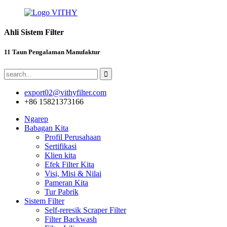
Ahli Sistem Filter
11 Taun Pengalaman Manufaktur
export02@vithyfilter.com
+86 15821373166
Ngarep
Babagan Kita
Profil Perusahaan
Sertifikasi
Klien kita
Efek Filter Kita
Visi, Misi & Nilai
Pameran Kita
Tur Pabrik
Sistem Filter
Self-reresik Scraper Filter
Filter Backwash