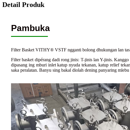
Detail Produk
Pambuka
Filter Basket VITHY® VSTF ngganti bolong dhukungan lan tas fi
Filter basket dipérang dadi rong jinis: T-jinis lan Y-jinis. Kangg
dipasang ing mburi inlet katup nyuda tekanan, katup relief teka
saka peralatan. Banyu sing bakal diolah dening panyaring mlebu in