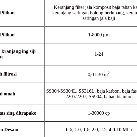
Keranjang filter jala komposit baja tahan ka
Pilihan
keranjang saringan bolong berlubang, kera
saringan jala baji
Pilihan
1-8000 μm
kranjang ing siji
1-24
an
2
 filtrasi
0,01-30 m
SS304/SS304L, SS316L, baja karbon, baja fas
al omah
2205/2207, SS904, bahan titanium
tas sing ditrapake
1-30000 cp
n Desain
0.6, 1.0, 1.6, 2.0, 2.5, 4.0-10 MPa