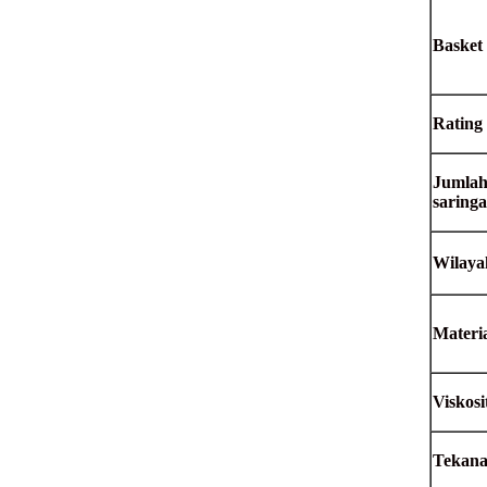
Basket 
Rating 
Jumlah 
saring
Wilayah
Materi
Viskosi
Tekana