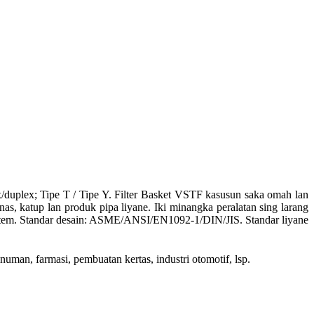
x/duplex; Tipe T / Tipe Y. Filter Basket VSTF kasusun saka omah lan
as, katup lan produk pipa liyane. Iki minangka peralatan sing larang
sistem. Standar desain: ASME/ANSI/EN1092-1/DIN/JIS. Standar liyane
uman, farmasi, pembuatan kertas, industri otomotif, lsp.