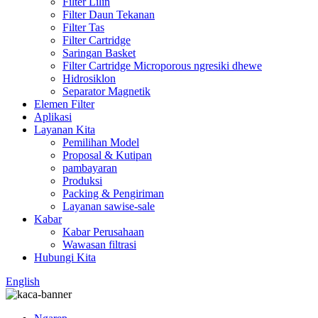
Filter Lilin
Filter Daun Tekanan
Filter Tas
Filter Cartridge
Saringan Basket
Filter Cartridge Microporous ngresiki dhewe
Hidrosiklon
Separator Magnetik
Elemen Filter
Aplikasi
Layanan Kita
Pemilihan Model
Proposal & Kutipan
pambayaran
Produksi
Packing & Pengiriman
Layanan sawise-sale
Kabar
Kabar Perusahaan
Wawasan filtrasi
Hubungi Kita
English