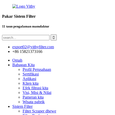
Pakar Sistem Filter
11 taun pengalaman manufaktur
export02@vithyfilter.com
+86 15821373166
Omah
Babagan Kita
Profil Perusahaan
Sertifikasi
Aplikasi
Klien kita
Efek filtrasi kita
Visi, Misi & Nilai
Pameran kita
Wisata pabrik
Sistem Filter
Filter Scraper dhewe