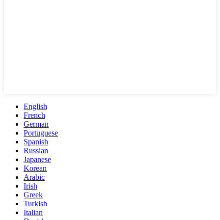
English
French
German
Portuguese
Spanish
Russian
Japanese
Korean
Arabic
Irish
Greek
Turkish
Italian