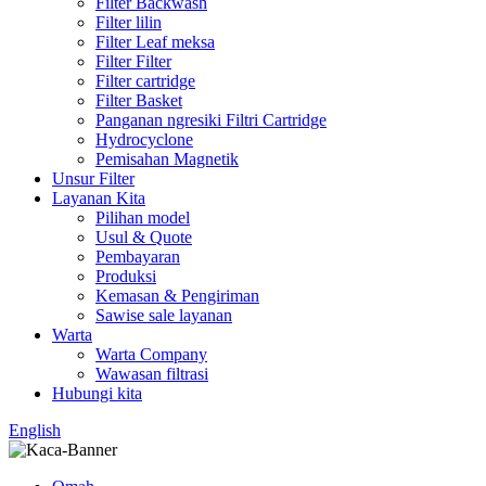
Filter Backwash
Filter lilin
Filter Leaf meksa
Filter Filter
Filter cartridge
Filter Basket
Panganan ngresiki Filtri Cartridge
Hydrocyclone
Pemisahan Magnetik
Unsur Filter
Layanan Kita
Pilihan model
Usul & Quote
Pembayaran
Produksi
Kemasan & Pengiriman
Sawise sale layanan
Warta
Warta Company
Wawasan filtrasi
Hubungi kita
English