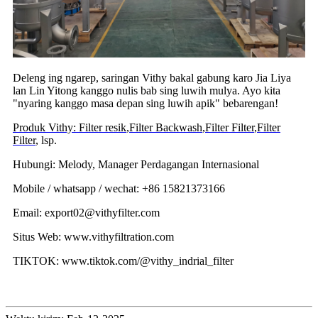
Deleng ing ngarep, saringan Vithy bakal gabung karo Jia Liya
lan Lin Yitong kanggo nulis bab sing luwih mulya. Ayo kita
"nyaring kanggo masa depan sing luwih apik" bebarengan!
Produk Vithy: Filter resik
,
Filter Backwash
,
Filter Filter
,
Filter
Filter
, lsp.
Hubungi: Melody, Manager Perdagangan Internasional
Mobile / whatsapp / wechat: +86 15821373166
Email: export02@vithyfilter.com
Situs Web: www.vithyfiltration.com
TIKTOK: www.tiktok.com/@vithy_indrial_filter