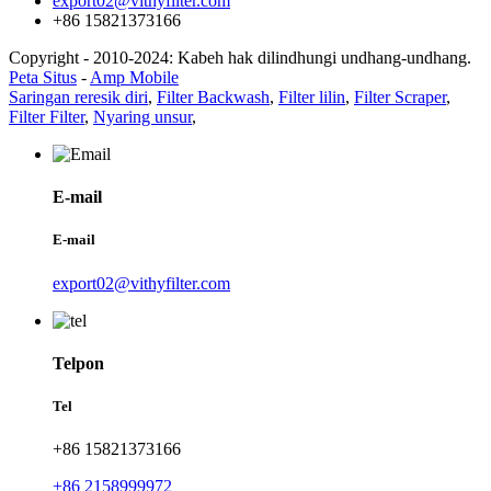
export02@vithyfilter.com
+86 15821373166
Copyright - 2010-2024: Kabeh hak dilindhungi undhang-undhang.
Peta Situs
-
Amp Mobile
Saringan reresik diri
,
Filter Backwash
,
Filter lilin
,
Filter Scraper
,
Filter Filter
,
Nyaring unsur
,
E-mail
E-mail
export02@vithyfilter.com
Telpon
Tel
+86 15821373166
+86 2158999972