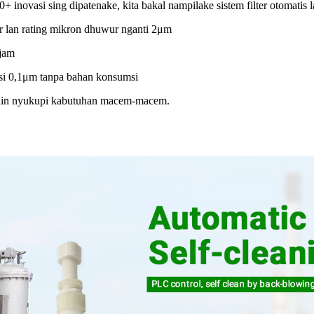
 inovasi sing dipatenake, kita bakal nampilake sistem filter otomatis la
er lan rating mikron dhuwur nganti 2μm
 jam
rasi 0,1μm tanpa bahan konsumsi
& kain nyukupi kabutuhan macem-macem.