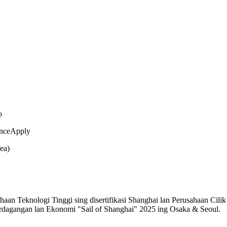
o
enceApply
ea)
aan Teknologi Tinggi sing disertifikasi Shanghai lan Perusahaan Cilik 
rdagangan lan Ekonomi "Sail of Shanghai" 2025 ing Osaka & Seoul.