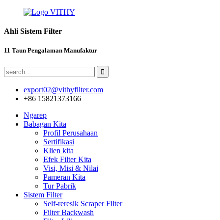
Ahli Sistem Filter
11 Taun Pengalaman Manufaktur
export02@vithyfilter.com
+86 15821373166
Ngarep
Babagan Kita
Profil Perusahaan
Sertifikasi
Klien kita
Efek Filter Kita
Visi, Misi & Nilai
Pameran Kita
Tur Pabrik
Sistem Filter
Self-reresik Scraper Filter
Filter Backwash