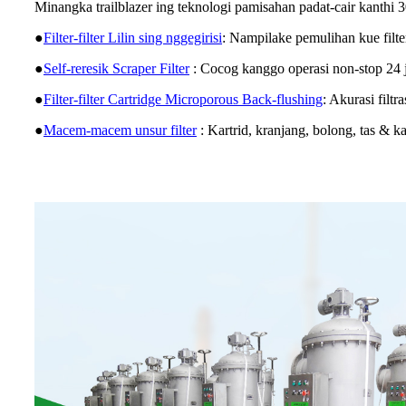
Minangka trailblazer ing teknologi pamisahan padat-cair kanthi 30+
●
Filter-filter Lilin sing nggegirisi
: Nampilake pemulihan kue filt
●
Self-reresik Scraper Filter
: Cocog kanggo operasi non-stop 24
●
Filter-filter Cartridge Microporous Back-flushing
: Akurasi filt
●
Macem-macem unsur filter
: Kartrid, kranjang, bolong, tas 