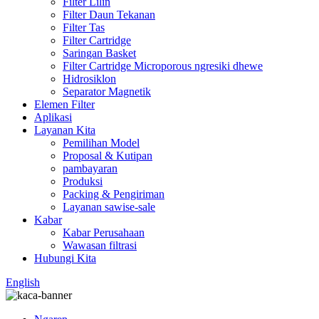
Filter Lilin
Filter Daun Tekanan
Filter Tas
Filter Cartridge
Saringan Basket
Filter Cartridge Microporous ngresiki dhewe
Hidrosiklon
Separator Magnetik
Elemen Filter
Aplikasi
Layanan Kita
Pemilihan Model
Proposal & Kutipan
pambayaran
Produksi
Packing & Pengiriman
Layanan sawise-sale
Kabar
Kabar Perusahaan
Wawasan filtrasi
Hubungi Kita
English